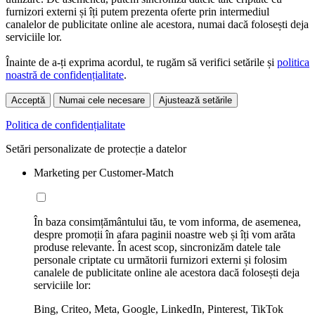
furnizori externi și îți putem prezenta oferte prin intermediul
canalelor de publicitate online ale acestora, numai dacă folosești deja
serviciile lor.
Înainte de a-ți exprima acordul, te rugăm să verifici setările și
politica
noastră de confidențialitate
.
Acceptă
Numai cele necesare
Ajustează setările
Politica de confidențialitate
Setări personalizate de protecție a datelor
Marketing per Customer-Match
În baza consimțământului tău, te vom informa, de asemenea,
despre promoții în afara paginii noastre web și îți vom arăta
produse relevante. În acest scop, sincronizăm datele tale
personale criptate cu următorii furnizori externi și folosim
canalele de publicitate online ale acestora dacă folosești deja
serviciile lor:
Bing, Criteo, Meta, Google, LinkedIn, Pinterest, TikTok