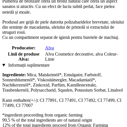
Pulberea de bronzare oferă un bronz natural care oferă un aspect
sanatos si atractiv. Cu un
efect
de luciu subtil perlat, face pielea
netedă și moale.
Produsul are grijă de piele datorita polizaharidelor brevetate, uleiului
din semințe de macadamia, uleiului de primolă si extractului de
struguri rosii.
Cu un compartiment separat de igienă pentru buretele de machiaj.
Producator:
Alva
Linii de produse
Alva Cosmetice decorative, alva Coleur-
Alva:
Linie
Informații suplimentare
Ingrediente:
Mica, Maiskeimöl*, Emulgator, Farbstoff,
Sonnenblumenöl*, Viskositätsregler, Macadamiaöl*,
Nachtkerzenöl*, Zinkoxid, Parfüm, Kamillenextrakt,
Traubenkernöl, Polysaccharid, Sqaulen, Potassium Sorbat, Linalool
Kann enthalten(+/-): CI 77891, CI 77491, CI 77492, CI 77499, CI
77499, CI 77007
*ingredient proceeding from organic farming
99,5 % of the total ingredients are of natural origin
12% of the total ingredients proceed from Organic Farming