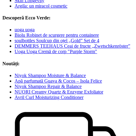
Skin Longevity
Argila: un miracol cosmetic
Descoperă Ecco Verde:
uoga uoga
Biolu Robinet de scurgere pentru containere
soulbottles Soulcup din oțel „Gold” Set de 4
DEMMERS TEEHAUS Ceai de fructe „Zwetschkenröster”
Uoga Uoga Cremă de corp "Purple Storm"
Noutăți:
Niyok Shampoo Moisture & Balance
Apă parfumată Guava & Cocos – Isola Felice
Niyok Shampoo Repair & Balance
NUORI Creamy Quartz & Enzyme Exfoliator
Avril Curl Moisturizing Conditioner