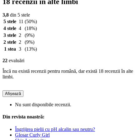
18 recenzii în alte limbi
3,8
din 5 stele
5 stele
11
(50%)
4 stele
4
(18%)
3 stele
2
(9%)
2 stele
2
(9%)
1 stea
3
(13%)
22
evaluări
Încă nu există recenzii pentru română, dar există 18 recenzii în alte
limbi.
Afișează
Nu sunt disponibile recenzii.
Din revista noastră:
Îngrijirea pielii cu pH alcalin sau neutru?
Glosar Curly Girl