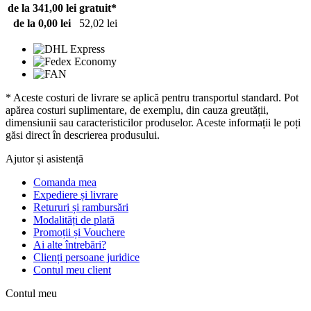
de la 341,00 lei
gratuit*
de la 0,00 lei
52,02 lei
* Aceste costuri de livrare se aplică pentru transportul standard. Pot
apărea costuri suplimentare, de exemplu, din cauza greutății,
dimensiunii sau caracteristicilor produselor. Aceste informații le poți
găsi direct în descrierea produsului.
Ajutor și asistență
Comanda mea
Expediere și livrare
Retururi și rambursări
Modalități de plată
Promoții și Vouchere
Ai alte întrebări?
Clienți persoane juridice
Contul meu client
Contul meu