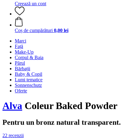
Creează un cont
Coș de cumpărături
0,00 lei
Marci
Față
Make-Up
Corpul & Baia
Părul
Bărbații
Baby & Copil
Lumi tematice
Sonnenschutz
Oferte
Alva
Coleur Baked Powder
Pentru un bronz natural transparent.
22 recenzii