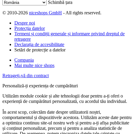
Schimbă țara
© 2010-2026
niceshops GmbH
- All rights reserved.
Despre noi
Protecția datelor
Termeni și condiții generale și informare privind dreptul de
retragere
Declarația de accesibilitate
Setări de protecție a datelor
Compania
Mai multe nice shops
Retrageți-vă din contract
Personaliză-ți experiența de cumpărături
Utilizăm module cookie și alte tehnologii doar pentru a-ți oferi o
experiență de cumpărături personalizată, cu acordul tău individual.
În acest scop, colectăm date despre utilizatorii noștri,
comportamentul și dispozitivele acestora. Utilizăm aceste date pentru
a optimiza continuu site-ul nostru web și pentru a-ți afișa publicitate
și conținut personalizat, precum și pentru a analiza statisticile de
utilizare. De asemenea, putem sincroniza datele tale criptate cu