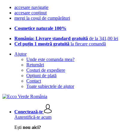
accesare navigație
accesare conținut
mergi la coșul de cumpărături
Cosmetice naturale 100%
România: Livrare standard gratuită
de la 341,00 lei
Cel puțin 1 mostră gratuită
la fiecare comandă
Ajutor
Unde este comanda mea?
Returnări
Costuri de expediere
Opțiuni de plată
Contact
Toate subiectele de ajutor
Conectează-te
Autentifică-te acum
Ești
nou aici?