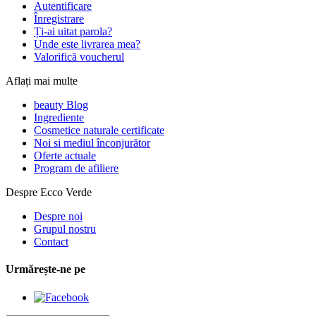
Autentificare
Înregistrare
Ți-ai uitat parola?
Unde este livrarea mea?
Valorifică voucherul
Aflați mai multe
beauty Blog
Ingrediente
Cosmetice naturale certificate
Noi si mediul înconjurător
Oferte actuale
Program de afiliere
Despre Ecco Verde
Despre noi
Grupul nostru
Contact
Urmărește-ne pe