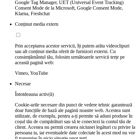
Google Tag Manager, UET (Universal Event Tracking)
Consent Mode de la Microsoft, Google Consent Mode,
Klarna, Freshchat
Conținut media extern
Prin acceptarea acestor servicii, îți putem arăta videoclipuri
sau alt conținut media oferit de furnizori externi. Cu
consimțământul tău, folosim următoarele servicii terțe pe
această pagină web:
Vimeo, YouTube
Necesar
Întotdeauna activ(ă)
Cookie-urile necesare din punct de vedere tehnic garantează
doar funcțiile de bază ale paginii noastre web. Acestea sunt
utilizate, de exemplu, pentru a-ți permite să aduni produse în
coșul tău de cumpărături sau să te conectezi la contul tău de
client. Acestea nu permit crearea niciunei legături cu privire la
persoana ta, iar eventualele date colectate în acest mod nu vor
fi transmise în nicio situaţie unor terţi.