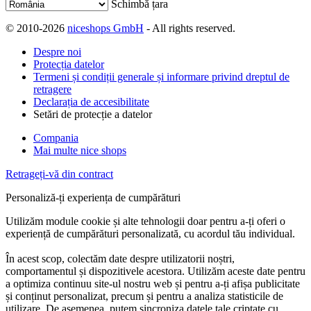
Schimbă țara
© 2010-2026
niceshops GmbH
- All rights reserved.
Despre noi
Protecția datelor
Termeni și condiții generale și informare privind dreptul de
retragere
Declarația de accesibilitate
Setări de protecție a datelor
Compania
Mai multe nice shops
Retrageți-vă din contract
Personaliză-ți experiența de cumpărături
Utilizăm module cookie și alte tehnologii doar pentru a-ți oferi o
experiență de cumpărături personalizată, cu acordul tău individual.
În acest scop, colectăm date despre utilizatorii noștri,
comportamentul și dispozitivele acestora. Utilizăm aceste date pentru
a optimiza continuu site-ul nostru web și pentru a-ți afișa publicitate
și conținut personalizat, precum și pentru a analiza statisticile de
utilizare. De asemenea, putem sincroniza datele tale criptate cu