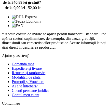
de la 340,89 lei
gratuit*
de la 0,00 lei
52,00 lei
* Aceste costuri de livrare se aplică pentru transportul standard. Pot
apărea costuri suplimentare, de exemplu, din cauza greutății,
dimensiunii sau caracteristicilor produselor. Aceste informații le poți
găsi direct în descrierea produsului.
Ajutor și asistență
Comanda mea
Expediere și livrare
Retururi și rambursări
Modalități de plată
Promoții și Vouchere
Ai alte întrebări?
Clienți persoane juridice
Contul meu client
Contul meu