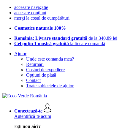
accesare navigație
accesare conținut
mergi la coșul de cumpărături
Cosmetice naturale 100%
România: Livrare standard gratuită
de la 340,89 lei
Cel puțin 1 mostră gratuită
la fiecare comandă
Ajutor
Unde este comanda mea?
Returnări
Costuri de expediere
Opțiuni de plată
Contact
Toate subiectele de ajutor
Conectează-te
Autentifică-te acum
Ești
nou aici?