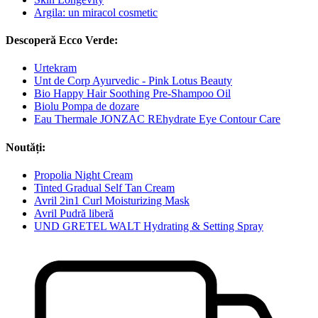
Argila: un miracol cosmetic
Descoperă Ecco Verde:
Urtekram
Unt de Corp Ayurvedic - Pink Lotus Beauty
Bio Happy Hair Soothing Pre-Shampoo Oil
Biolu Pompa de dozare
Eau Thermale JONZAC REhydrate Eye Contour Care
Noutăți:
Propolia Night Cream
Tinted Gradual Self Tan Cream
Avril 2in1 Curl Moisturizing Mask
Avril Pudră liberă
UND GRETEL WALT Hydrating & Setting Spray