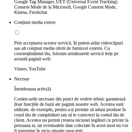
Google Tag Manager, UET (Universal Event Tracking)
Consent Mode de la Microsoft, Google Consent Mode,
Klarna, Freshchat
Conținut media extern
Prin acceptarea acestor servicii, îți putem arăta videoclipuri
sau alt conținut media oferit de furnizori externi. Cu
consimțământul tău, folosim următoarele servicii terțe pe
această pagină web:
Vimeo, YouTube
Necesar
Întotdeauna activ(ă)
Cookie-urile necesare din punct de vedere tehnic garantează
doar funcțiile de bază ale paginii noastre web. Acestea sunt
utilizate, de exemplu, pentru a-ți permite să aduni produse în
coșul tău de cumpărături sau să te conectezi la contul tău de
client. Acestea nu permit crearea niciunei legături cu privire la
persoana ta, iar eventualele date colectate în acest mod nu vor
fi transmise în nicio situaţie unor terţi.