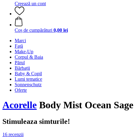
Creează un cont
Coș de cumpărături
0,00 lei
Marci
Față
Make-Up
Corpul & Baia
Părul
Bărbații
Baby & Copil
Lumi tematice
Sonnenschutz
Oferte
Acorelle
Body Mist Ocean Sage
Stimuleaza simturile!
16 recenzii