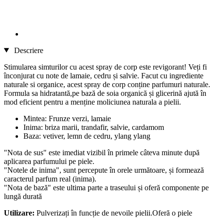
Descriere
Stimularea simturilor cu acest spray de corp este revigorant! Veți fi
înconjurat cu note de lamaie, cedru și salvie. Facut cu ingrediente
naturale si organice, acest spray de corp conține parfumuri naturale.
Formula sa hidratantă,pe bază de soia organică și glicerină ajută în
mod eficient pentru a menține moliciunea naturala a pielii.
Mintea: Frunze verzi, lamaie
Inima: briza marii, trandafir, salvie, cardamom
Baza: vetiver, lemn de cedru, ylang ylang
"Nota de sus" este imediat vizibil în primele câteva minute după
aplicarea parfumului pe piele.
"Notele de inima", sunt percepute în orele următoare, și formează
caracterul parfum real (inima).
"Nota de bază" este ultima parte a traseului și oferă componente pe
lungă durată
Utilizare:
Pulverizați în funcție de nevoile pielii.Oferă o piele