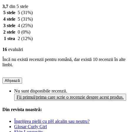
3,7
din 5 stele
5 stele
5
(31%)
4 stele
5
(31%)
3 stele
4
(25%)
2 stele
0
(0%)
1 stea
2
(12%)
16
evaluări
Încă nu există recenzii pentru română, dar există 10 recenzii în alte
limbi.
Afișează
Nu sunt disponibile recenzii.
Fii primul/prima care scrie o recenzie despre acest produs.
Din revista noastră:
Îngrijirea pielii cu pH alcalin sau neutru?
Glosar Curly Girl
Skin Longevity