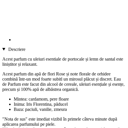
Descriere
Acest parfum cu uleiuri esentiale de portocale și lemn de santal este
liniștitor și relaxant.
Acest parfum din apă de flori Rose și note florale de orhidee
combină într-un mod foarte subitl un mirosul plăcut și discret. Eau
de Parfum este facut din alcool de cereale, uleiuri esențiale și esențe,
precum și 100% apă de albăstrea organică.
Mintea: cardamom, pere floare
Inima: Iris Florentina, păducel
Baza: paciuli, vanilie, zmeura
"Nota de sus" este imediat vizibil în primele câteva minute după
aplicarea parfumului pe piele.