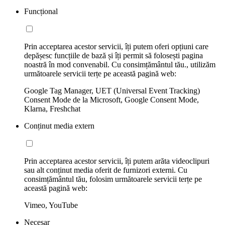
Funcțional
Prin acceptarea acestor servicii, îți putem oferi opțiuni care
depășesc funcțiile de bază și îți permit să folosești pagina
noastră în mod convenabil. Cu consimțământul tău., utilizăm
următoarele servicii terțe pe această pagină web:
Google Tag Manager, UET (Universal Event Tracking)
Consent Mode de la Microsoft, Google Consent Mode,
Klarna, Freshchat
Conținut media extern
Prin acceptarea acestor servicii, îți putem arăta videoclipuri
sau alt conținut media oferit de furnizori externi. Cu
consimțământul tău, folosim următoarele servicii terțe pe
această pagină web:
Vimeo, YouTube
Necesar