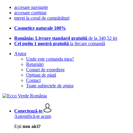
accesare navigație
accesare conținut
mergi la coșul de cumpărături
Cosmetice naturale 100%
România: Livrare standard gratuită
de la 340,52 lei
Cel puțin 1 mostră gratuită
la fiecare comandă
Ajutor
Unde este comanda mea?
Returnări
Costuri de expediere
Opțiuni de plată
Contact
Toate subiectele de ajutor
Conectează-te
Autentifică-te acum
Ești
nou aici?