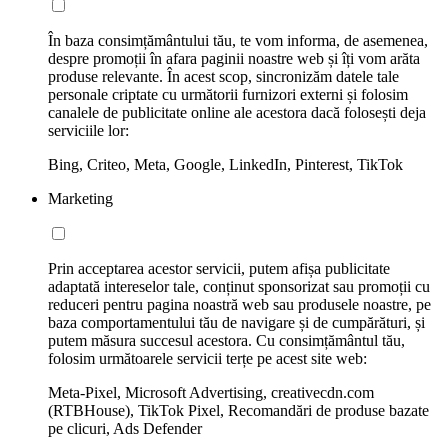
În baza consimțământului tău, te vom informa, de asemenea,
despre promoții în afara paginii noastre web și îți vom arăta
produse relevante. În acest scop, sincronizăm datele tale
personale criptate cu următorii furnizori externi și folosim
canalele de publicitate online ale acestora dacă folosești deja
serviciile lor:
Bing, Criteo, Meta, Google, LinkedIn, Pinterest, TikTok
Marketing
Prin acceptarea acestor servicii, putem afișa publicitate
adaptată intereselor tale, conținut sponsorizat sau promoții cu
reduceri pentru pagina noastră web sau produsele noastre, pe
baza comportamentului tău de navigare și de cumpărături, și
putem măsura succesul acestora. Cu consimțământul tău,
folosim următoarele servicii terțe pe acest site web:
Meta-Pixel, Microsoft Advertising, creativecdn.com
(RTBHouse), TikTok Pixel, Recomandări de produse bazate
pe clicuri, Ads Defender