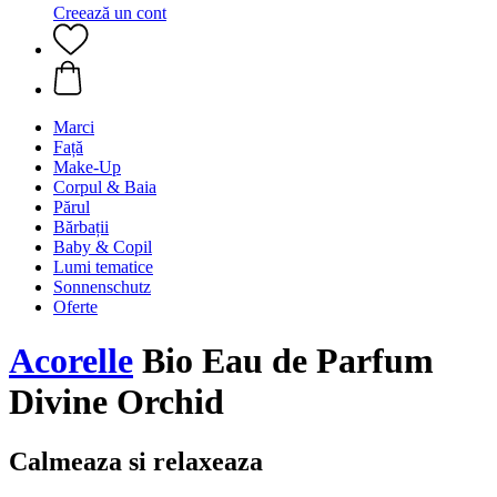
Creează un cont
Marci
Față
Make-Up
Corpul & Baia
Părul
Bărbații
Baby & Copil
Lumi tematice
Sonnenschutz
Oferte
Acorelle
Bio Eau de Parfum
Divine Orchid
Calmeaza si relaxeaza