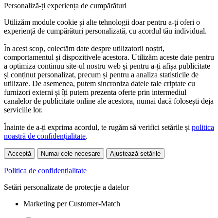
Personaliză-ți experiența de cumpărături
Utilizăm module cookie și alte tehnologii doar pentru a-ți oferi o
experiență de cumpărături personalizată, cu acordul tău individual.
În acest scop, colectăm date despre utilizatorii noștri,
comportamentul și dispozitivele acestora. Utilizăm aceste date pentru
a optimiza continuu site-ul nostru web și pentru a-ți afișa publicitate
și conținut personalizat, precum și pentru a analiza statisticile de
utilizare. De asemenea, putem sincroniza datele tale criptate cu
furnizori externi și îți putem prezenta oferte prin intermediul
canalelor de publicitate online ale acestora, numai dacă folosești deja
serviciile lor.
Înainte de a-ți exprima acordul, te rugăm să verifici setările și
politica
noastră de confidențialitate
.
Acceptă
Numai cele necesare
Ajustează setările
Politica de confidențialitate
Setări personalizate de protecție a datelor
Marketing per Customer-Match