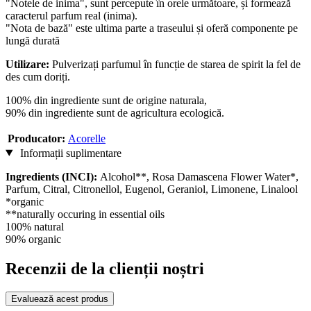
"Notele de inima", sunt percepute în orele următoare, și formează
caracterul parfum real (inima).
"Nota de bază" este ultima parte a traseului și oferă componente pe
lungă durată
Utilizare:
Pulverizați parfumul în funcție de starea de spirit la fel de
des cum doriți.
100% din ingrediente sunt de origine naturala,
90% din ingrediente sunt de agricultura ecologică.
Producator:
Acorelle
Informații suplimentare
Ingredients (INCI):
Alcohol**, Rosa Damascena Flower Water*,
Parfum, Citral, Citronellol, Eugenol, Geraniol, Limonene, Linalool
*organic
**naturally occuring in essential oils
100% natural
90% organic
Recenzii de la clienții noștri
Evaluează acest produs