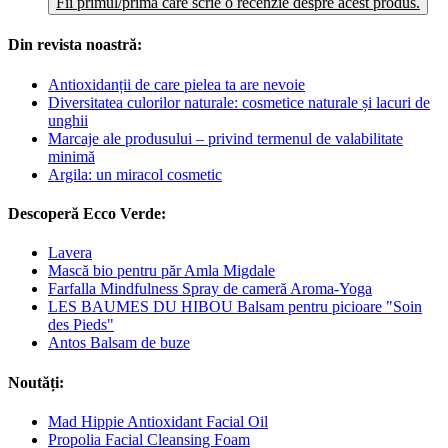
Fii primul/prima care scrie o recenzie despre acest produs.
Din revista noastră:
Antioxidanții de care pielea ta are nevoie
Diversitatea culorilor naturale: cosmetice naturale și lacuri de
unghii
Marcaje ale produsului – privind termenul de valabilitate
minimă
Argila: un miracol cosmetic
Descoperă Ecco Verde:
Lavera
Mască bio pentru păr Amla Migdale
Farfalla Mindfulness Spray de cameră Aroma-Yoga
LES BAUMES DU HIBOU Balsam pentru picioare "Soin
des Pieds"
Antos Balsam de buze
Noutăți:
Mad Hippie Antioxidant Facial Oil
Propolia Facial Cleansing Foam