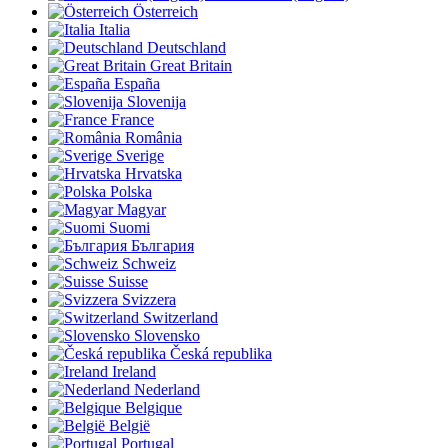
Österreich
Italia
Deutschland
Great Britain
España
Slovenija
France
România
Sverige
Hrvatska
Polska
Magyar
Suomi
България
Schweiz
Suisse
Svizzera
Switzerland
Slovensko
Česká republika
Ireland
Nederland
Belgique
België
Portugal