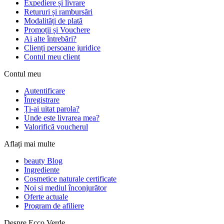
Expediere și livrare
Retururi și rambursări
Modalități de plată
Promoții și Vouchere
Ai alte întrebări?
Clienți persoane juridice
Contul meu client
Contul meu
Autentificare
Înregistrare
Ți-ai uitat parola?
Unde este livrarea mea?
Valorifică voucherul
Aflați mai multe
beauty Blog
Ingrediente
Cosmetice naturale certificate
Noi si mediul înconjurător
Oferte actuale
Program de afiliere
Despre Ecco Verde